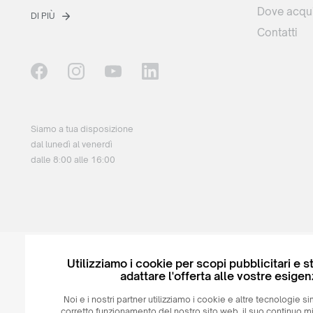
Dove acqui
DI PIÙ
Contatti
Siamo a tua disposizione
dal lunedì al venerdì
dalle 8:00 alle 16:00
Utilizziamo i cookie per scopi pubblicitari e st
adattare l'offerta alle vostre esigen
© 2026
MAXIM
Ceramics Sp. z o. o.
Noi e i nostri partner utilizziamo i cookie e altre tecnologie sim
corretto funzionamento del nostro sito web, il suo continuo m