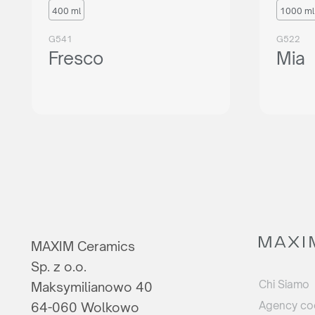
400 ml
1000 ml
G541
G522
Fresco
Mia
MAXIM Ceramics
Sp. z o.o.
Chi Siamo
Maksymilianowo 40
Agency co
64-060 Wolkowo