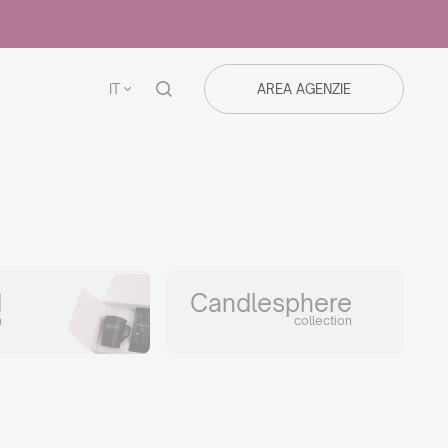
IT
AREA AGENZIE
d
Candlesphere
n
collection