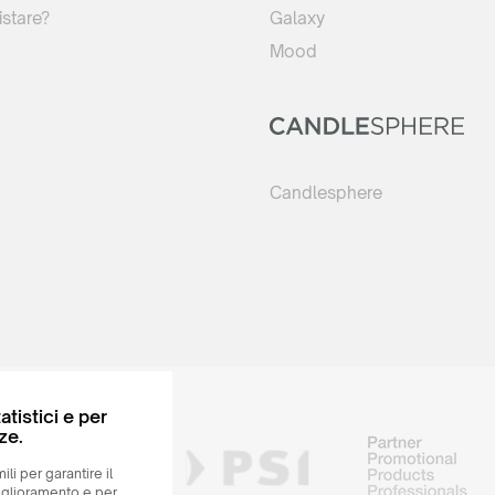
stare?
Galaxy
Mood
Candlesphere
atistici e per
ze.
ili per garantire il
iglioramento e per