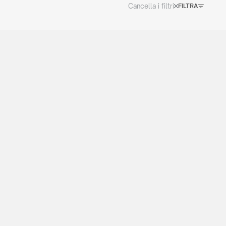
Cancella i filtri
FILTRA
CATALOGO 2026