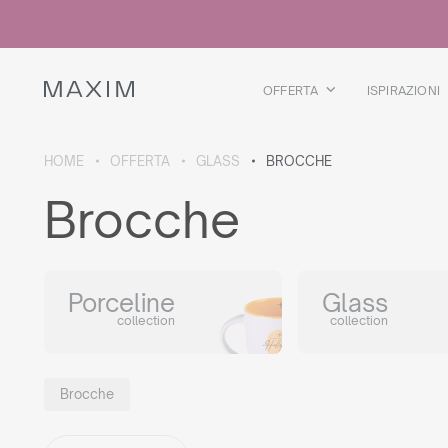
Tutti i prodotti
Bicchieri di vetro
Bicchieri
Bicchieri da liquore
OFFERTA
ISPIRAZIONI
Boccali per birra
Brocche
HOME
OFFERTA
GLASS
BROCCHE
DETTAGLI COLLEZIONE
Brocche
Galaxy
collection
Porceline
Glass
collection
collection
Tutti i prodotti
Borraccia termica
Borracce termiche
Brocche
Teiera termica
Borracce in plastica