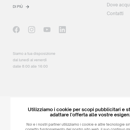
Dove acqui
DI PIÙ
Contatti
Siamo a tua disposizione
dal lunedì al venerdì
dalle 8:00 alle 16:00
Utilizziamo i cookie per scopi pubblicitari e st
adattare l'offerta alle vostre esigen
© 2026
MAXIM
Ceramics Sp. z o. o.
Noi e i nostri partner utilizziamo i cookie e altre tecnologie sim
corretto funzionamento del nostro sito web, il suo continuo m