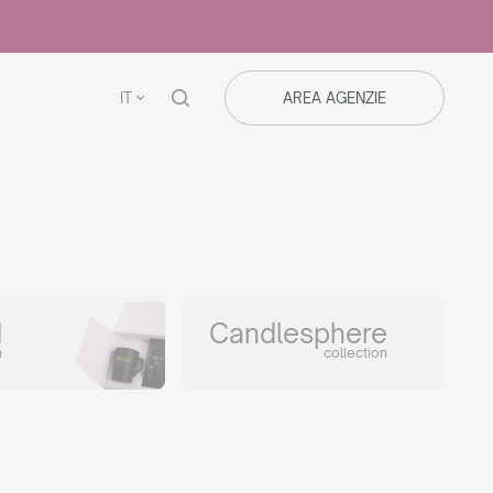
IT
AREA AGENZIE
d
Candlesphere
n
collection