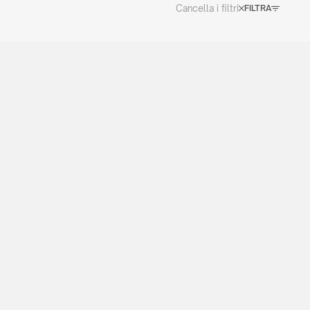
Cancella i filtri
FILTRA
CATALOGO 2026