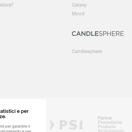
stare?
Galaxy
Mood
Candlesphere
atistici e per
ze.
ili per garantire il
iglioramento e per