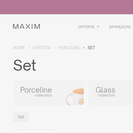
Tutti i prodotti
Bicchieri di vetro
Bicchieri
Bicchieri da liquore
OFFERTA
ISPIRAZIONI
Boccali per birra
Brocche
HOME
OFFERTA
PORCELINE
SET
DETTAGLI COLLEZIONE
Set
Galaxy
collection
Porceline
Glass
collection
collection
Tutti i prodotti
Borraccia termica
Borracce termiche
Set
Teiera termica
Borracce in plastica