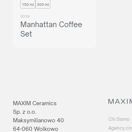
150 ml
300 ml
S316
Manhattan Coffee
Set
MAXIM Ceramics
Sp. z o.o.
Chi Siamo
Maksymilianowo 40
Agency co
64-060 Wolkowo