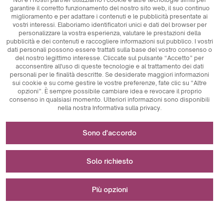
garantire il corretto funzionamento del nostro sito web, il suo continuo
miglioramento e per adattare i contenuti e le pubblicità presentate ai
vostri interessi. Elaboriamo identificatori unici e dati del browser per
personalizzare la vostra esperienza, valutare le prestazioni della
pubblicità e dei contenuti e raccogliere informazioni sul pubblico. I vostri
dati personali possono essere trattati sulla base del vostro consenso o
del nostro legittimo interesse. Cliccate sul pulsante “Accetto” per
acconsentire all'uso di queste tecnologie e al trattamento dei dati
personali per le finalità descritte. Se desiderate maggiori informazioni
sui cookie e su come gestire le vostre preferenze, fate clic su “Altre
opzioni”. È sempre possibile cambiare idea e revocare il proprio
consenso in qualsiasi momento. Ulteriori informazioni sono disponibili
nella nostra Informativa sulla privacy.
Necessario per il funzionamento del sito web
Sono d'accordo
I cookie tecnicamente necessari sono elementi chiave che
Utilizzato per misurazioni e analisi statistiche
garantiscono il corretto funzionamento del sito web. Tra
Solo richiesto
questi vi sono gli identificatori di sessione, che ci
consentono di riconoscere l'utente mentre naviga su
I cookie analitici sono uno strumento fondamentale
Utilizzato per visualizzare gli annunci pubblicitari
pagine diverse, assicurando la coerenza della sessione e
utilizzato per raccogliere dati relativi all'attività degli utenti
Più opzioni
abilitando funzioni come il carrello degli acquisti e le
sul sito web. Il loro scopo principale è quello di analizzare il
sessioni di login. Inoltre, i cookie memorizzano le
traffico del sito web e valutarne le prestazioni. I cookie
I cookie di marketing svolgono un ruolo fondamentale
preferenze di accettazione dei cookie da parte dell'utente,
analitici ci permettono di tracciare il modo in cui gli utenti
nella personalizzazione e nel monitoraggio delle attività di
Si è verificato un errore durante il salvataggio delle tue
eliminando così la necessità di rinnovare il consenso ogni
navigano sul sito, quali sono i contenuti più popolari e quali