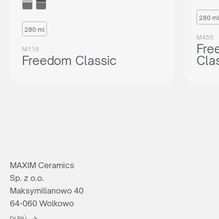
280 ml
280 ml
M455
Fre
M118
Freedom Classic
Cla
MAXIM Ceramics
Sp. z o.o.
Maksymilianowo 40
64-060 Wolkowo
DI PIÙ