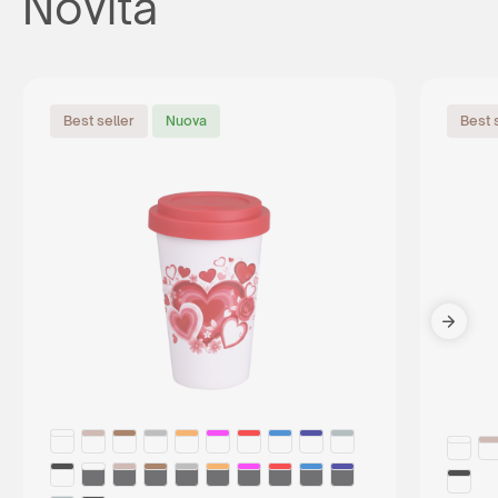
Novità
Best seller
Nuova
Best 