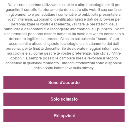
Noi e i nostri partner utilizziamo i cookie e altre tecnologie simili per
garantire il corretto funzionamento del nostro sito web, il suo continuo
miglioramento e per adattare i contenuti e le pubblicità presentate ai
vostri interessi. Elaboriamo identificatori unici e dati del browser per
personalizzare la vostra esperienza, valutare le prestazioni della
pubblicità e dei contenuti e raccogliere informazioni sul pubblico. I vostri
dati personali possono essere trattati sulla base del vostro consenso o
del nostro legittimo interesse. Cliccate sul pulsante “Accetto” per
acconsentire all'uso di queste tecnologie e al trattamento dei dati
personali per le finalità descritte. Se desiderate maggiori informazioni
sui cookie e su come gestire le vostre preferenze, fate clic su “Altre
opzioni”. È sempre possibile cambiare idea e revocare il proprio
consenso in qualsiasi momento. Ulteriori informazioni sono disponibili
nella nostra Informativa sulla privacy.
Necessario per il funzionamento del sito web
Sono d'accordo
Progettazione e realizzazione:
I cookie tecnicamente necessari sono elementi chiave che
Utilizzato per misurazioni e analisi statistiche
garantiscono il corretto funzionamento del sito web. Tra
Solo richiesto
questi vi sono gli identificatori di sessione, che ci
consentono di riconoscere l'utente mentre naviga su
I cookie analitici sono uno strumento fondamentale
Utilizzato per visualizzare gli annunci pubblicitari
pagine diverse, assicurando la coerenza della sessione e
utilizzato per raccogliere dati relativi all'attività degli utenti
Più opzioni
abilitando funzioni come il carrello degli acquisti e le
sul sito web. Il loro scopo principale è quello di analizzare il
sessioni di login. Inoltre, i cookie memorizzano le
traffico del sito web e valutarne le prestazioni. I cookie
I cookie di marketing svolgono un ruolo fondamentale
preferenze di accettazione dei cookie da parte dell'utente,
analitici ci permettono di tracciare il modo in cui gli utenti