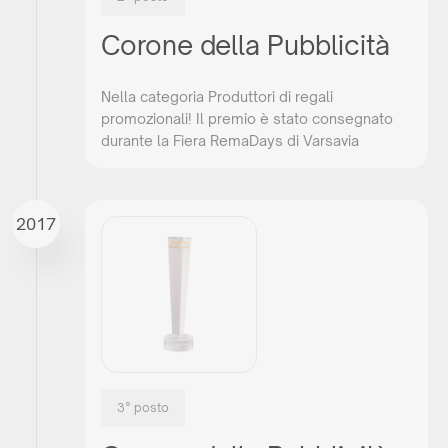
oppure chiamaci:
+39 0421 1706353
Corone della Pubblicità
Non sei un rivenditore?
Nella categoria Produttori di regali
Non sei un rivenditore, ma sei comunque interessato ad
promozionali! Il premio è stato consegnato
acquistare i nostri prodotti? Inviaci una richiesta e ti
durante la Fiera RemaDays di Varsavia
indicheremo il distributore giusto nel tuo paese.
o scrivere:
commerciale@maxim-italy.com
2017
3° posto