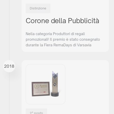
Distinzione
Corone della Pubblicità
Nella categoria Produttori di regali
promozionali! Il premio è stato consegnato
durante la Fiera RemaDays di Varsavia
Siete un cliente finale?
2018
Vuoi stabilire una cooperazione a lungo termine con noi? Dai
un’occhiata alla nostra offerta, crea un account gratuito nel
nostro pannello B2B e scopri tutte le funzionalità del nostro
sistema.
COOPERAZIONE
2° posto