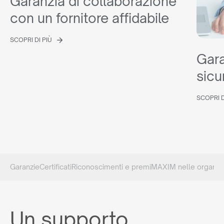
Garanzia di collaborazione
con un fornitore affidabile
SCOPRI DI PIÙ
Gara
sicu
SCOPRI D
Garanzie
Certificati
Riconoscimenti e premi
MAXIM nelle organizz
Un supporto