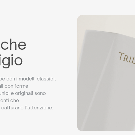
 che
igio
e con i modelli classici,
ali con forme
ici e originali sono
menti che
 catturano l’attenzione.