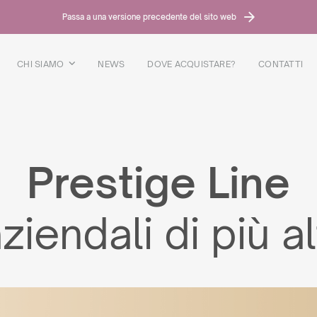
Passa a una versione precedente del sito web
CHI SIAMO
NEWS
DOVE ACQUISTARE?
CONTATTI
Prestige Line
aziendali di più al