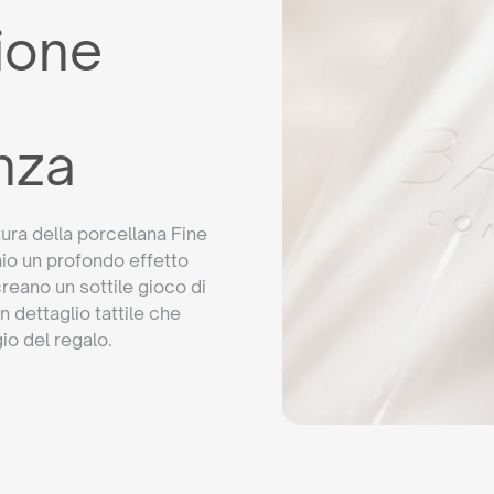
ione
nza
tura della porcellana Fine
io un profondo effetto
reano un sottile gioco di
n dettaglio tattile che
io del regalo.