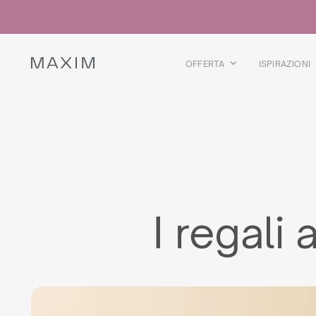
Tutti i prodotti
Bicchieri di vetro
Bicchieri
Bicchieri da liquore
OFFERTA
ISPIRAZIONI
Boccali per birra
Brocche
DETTAGLI COLLEZIONE
Galaxy
collection
I regali 
Tutti i prodotti
Borraccia termica
Borracce termiche
Teiera termica
Borracce in plastica