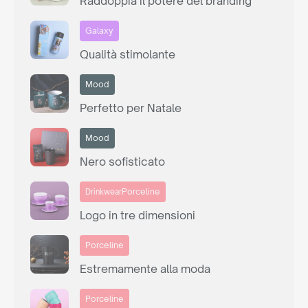
Raddoppia il potere del branding
Galaxy
Qualità stimolante
Mood
Perfetto per Natale
Mood
Nero sofisticato
Porceline
Drinkwear
Logo in tre dimensioni
Porceline
Estremamente alla moda
Porceline