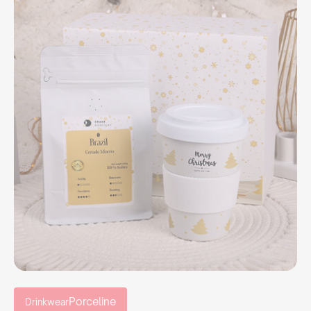
Siete un cliente finale?
Vuoi stabilire una cooperazione a lungo termine con noi? Dai
un’occhiata alla nostra offerta, crea un account gratuito nel
nostro pannello B2B e scopri tutte le funzionalità del nostro
sistema.
COOPERAZIONE
oppure chiamaci:
+39 0421 1706353
Non sei un rivenditore?
Non sei un rivenditore, ma sei comunque interessato ad
acquistare i nostri prodotti? Inviaci una richiesta e ti
indicheremo il distributore giusto nel tuo paese.
Porceline
Drinkwear