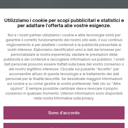
Utilizziamo i cookie per scopi pubblicitari e statistici e
per adattare l'offerta alle vostre esigenze.
Noi e i nostri partner utilizziamo i cookie e altre tecnologie simili per
garantire il corretto funzionamento del nostro sito web, il suo continuo
miglioramento e per adattare i contenuti e le pubblicità presentate ai
vostri interessi. Elaboriamo identificatori unici e dati del browser per
personalizzare la vostra esperienza, valutare le prestazioni della
pubblicità e dei contenuti e raccogliere informazioni sul pubblico. I vostri
dati personali possono essere trattati sulla base del vostro consenso o
del nostro legittimo interesse. Cliccate sul pulsante “Accetto” per
acconsentire all'uso di queste tecnologie e al trattamento dei dati
personali per le finalità descritte. Se desiderate maggiori informazioni
sui cookie e su come gestire le vostre preferenze, fate clic su “Altre
opzioni”. È sempre possibile cambiare idea e revocare il proprio
consenso in qualsiasi momento. Ulteriori informazioni sono disponibili
nella nostra Informativa sulla privacy.
Necessario per il funzionamento del sito web
Sono d'accordo
I cookie tecnicamente necessari sono elementi chiave che
Utilizzato per misurazioni e analisi statistiche
garantiscono il corretto funzionamento del sito web. Tra