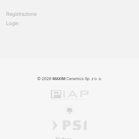
acquistare i nostri prodotti? Inviaci una richiesta e ti
indicheremo il distributore giusto nel tuo paese.
Registrazione
Login
o scrivere:
commerciale@maxim-italy.com
© 2026
MAXIM
Ceramics Sp. z o. o.