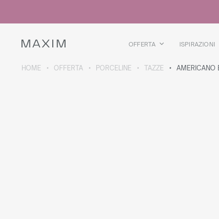
Tutti i prodotti
Bicchieri di vetro
Bicchieri
Bicchieri da liquore
OFFERTA
ISPIRAZIONI
Boccali per birra
Brocche
HOME
OFFERTA
PORCELINE
TAZZE
AMERICANO 
DETTAGLI COLLEZIONE
Galaxy
collection
Tutti i prodotti
Borraccia termica
Borracce termiche
Teiera termica
Borracce in plastica