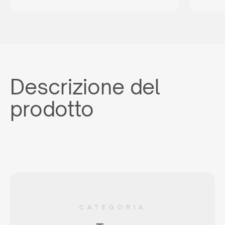
Non sei un rivenditore?
Non sei un rivenditore, ma sei comunque interessato ad
acquistare i nostri prodotti? Inviaci una richiesta e ti
indicheremo il distributore giusto nel tuo paese.
o scrivere:
commerciale@maxim-italy.com
Descrizione del
prodotto
CATEGORIA