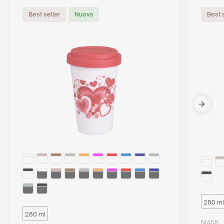
Best seller
Nuova
Best 
280 ml
280 ml
M455