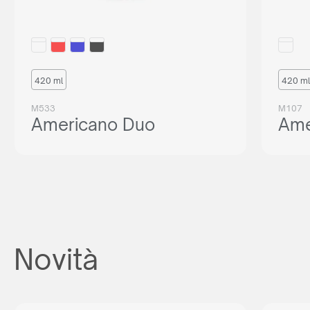
420 ml
420 ml
M533
M107
Americano Duo
Ame
Novità