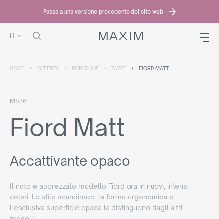
Passa a una versione precedente del sito web
IT
HOME
OFFERTA
PORCELINE
TAZZE
FIORD MATT
M536
Fiord Matt
Accattivante opaco
Il noto e apprezzato modello Fiord ora in nuovi, intensi
colori. Lo stile scandinavo, la forma ergonomica e
l’esclusiva superficie opaca la distinguono dagli altri
modelli.