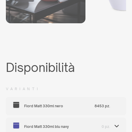
Disponibilità
VARIANTI
Fiord Matt 330ml nero
8453 pz.
Fiord Matt 330ml blu navy
0 pz.