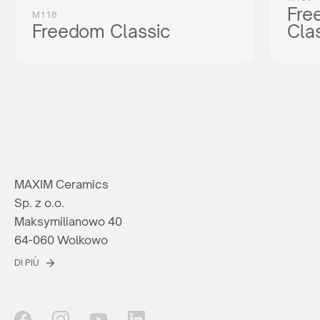
Fre
M118
Freedom Classic
Cla
MAXIM Ceramics
Sp. z o.o.
Maksymilianowo 40
64-060 Wolkowo
DI PIÙ