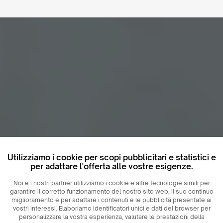
Utilizziamo i cookie per scopi pubblicitari e statistici e
per adattare l'offerta alle vostre esigenze.
Noi e i nostri partner utilizziamo i cookie e altre tecnologie simili per
garantire il corretto funzionamento del nostro sito web, il suo continuo
miglioramento e per adattare i contenuti e le pubblicità presentate ai
vostri interessi. Elaboriamo identificatori unici e dati del browser per
personalizzare la vostra esperienza, valutare le prestazioni della