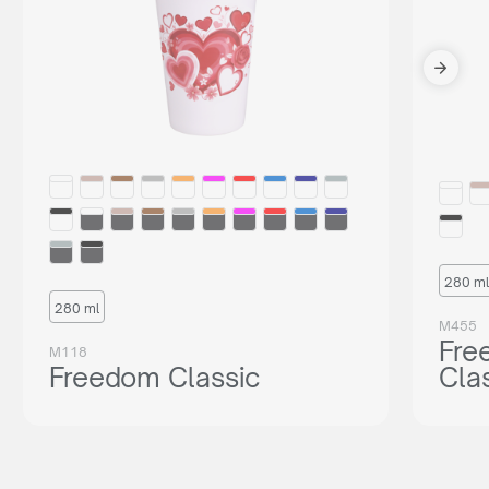
280 ml
280 ml
M455
Fre
M118
Freedom Classic
Cla