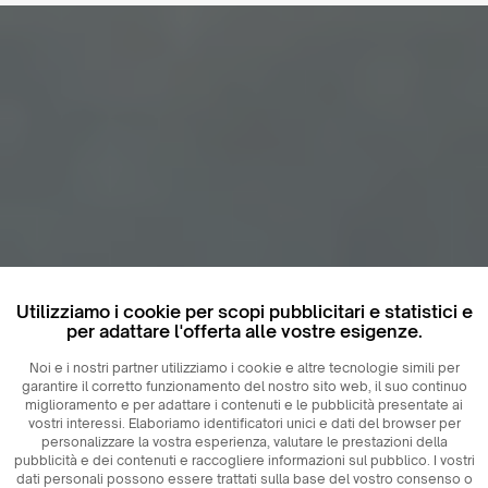
Utilizziamo i cookie per scopi pubblicitari e statistici e
per adattare l'offerta alle vostre esigenze.
Noi e i nostri partner utilizziamo i cookie e altre tecnologie simili per
garantire il corretto funzionamento del nostro sito web, il suo continuo
miglioramento e per adattare i contenuti e le pubblicità presentate ai
vostri interessi. Elaboriamo identificatori unici e dati del browser per
personalizzare la vostra esperienza, valutare le prestazioni della
pubblicità e dei contenuti e raccogliere informazioni sul pubblico. I vostri
dati personali possono essere trattati sulla base del vostro consenso o