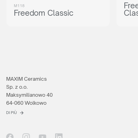
Fre
M118
Freedom Classic
Cla
MAXIM Ceramics
Sp. z o.o.
Maksymilianowo 40
64-060 Wolkowo
DI PIÙ