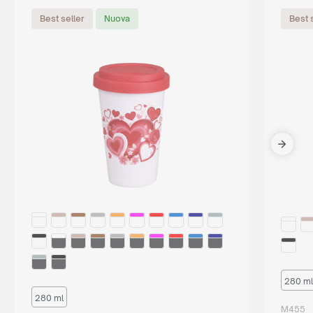
Best seller
Nuova
Best 
280 ml
280 ml
M455