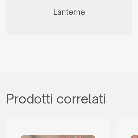
Non sei un rivenditore?
Lanterne
Non sei un rivenditore, ma sei comunque interessato ad
acquistare i nostri prodotti? Inviaci una richiesta e ti
indicheremo il distributore giusto nel tuo paese.
o scrivere:
commerciale@maxim-italy.com
Prodotti correlati