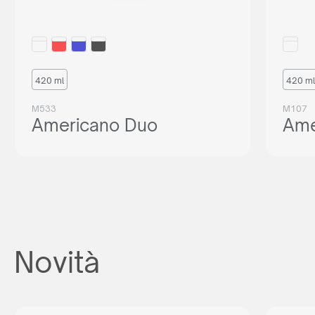
420 ml
420 ml
M533
M107
Americano Duo
Ame
Novità