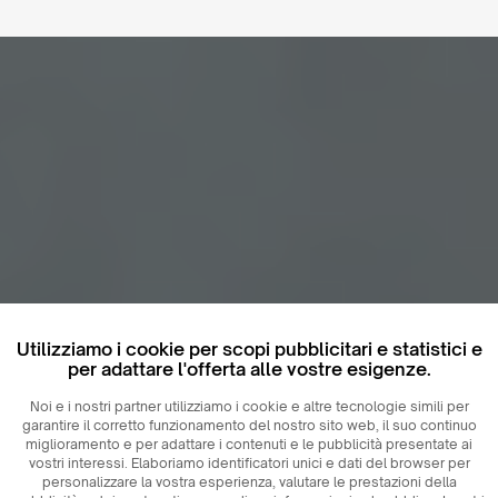
Utilizziamo i cookie per scopi pubblicitari e statistici e
per adattare l'offerta alle vostre esigenze.
Noi e i nostri partner utilizziamo i cookie e altre tecnologie simili per
garantire il corretto funzionamento del nostro sito web, il suo continuo
miglioramento e per adattare i contenuti e le pubblicità presentate ai
vostri interessi. Elaboriamo identificatori unici e dati del browser per
personalizzare la vostra esperienza, valutare le prestazioni della