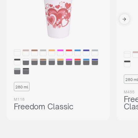
280 ml
280 ml
M455
Fre
M118
Freedom Classic
Cla