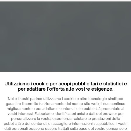
Utilizziamo i cookie per scopi pubblicitari e statistici e
per adattare l'offerta alle vostre esigenze.
Noi e i nostri partner utilizziamo i cookie e altre tecnologie simili per
garantire il corretto funzionamento del nostro sito web, il suo continuo
miglioramento e per adattare i contenuti e le pubblicità presentate ai
vostri interessi. Elaboriamo identificatori unici e dati del browser per
personalizzare la vostra esperienza, valutare le prestazioni della
pubblicità e dei contenuti e raccogliere informazioni sul pubblico. I vostri
dati personali possono essere trattati sulla base del vostro consenso o