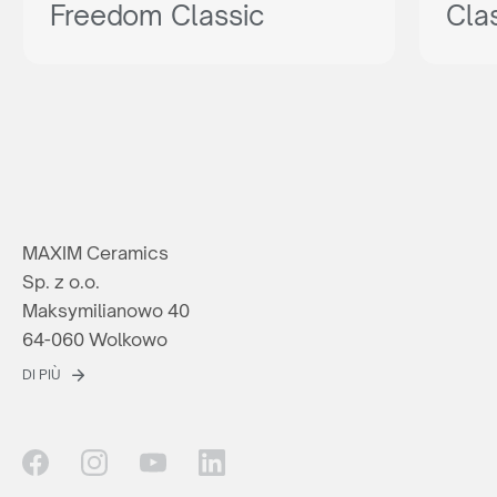
Freedom Classic
Cla
MAXIM Ceramics
Sp. z o.o.
Maksymilianowo 40
64-060 Wolkowo
DI PIÙ