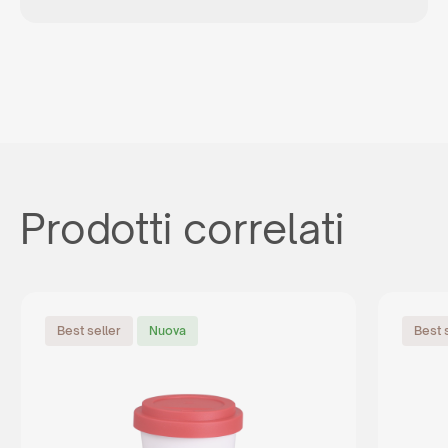
Prodotti correlati
Best seller
Nuova
Best 