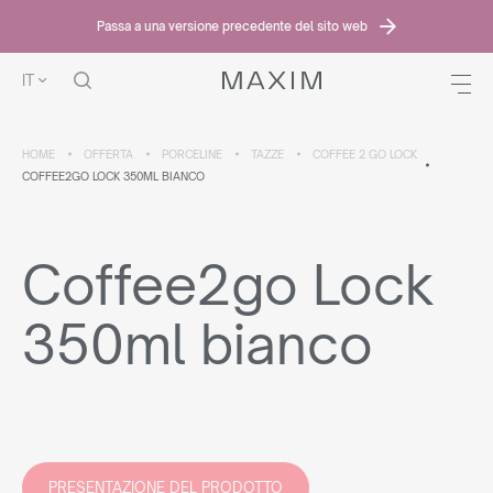
Passa a una versione precedente del sito web
IT
HOME
OFFERTA
PORCELINE
TAZZE
COFFEE 2 GO LOCK
COFFEE2GO LOCK 350ML BIANCO
Coffee2go Lock
350ml bianco
PRESENTAZIONE DEL PRODOTTO