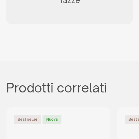
Tazze
Prodotti correlati
Best seller
Nuova
Best 