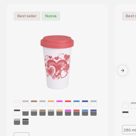
Best seller
Nuova
Best 
280 ml