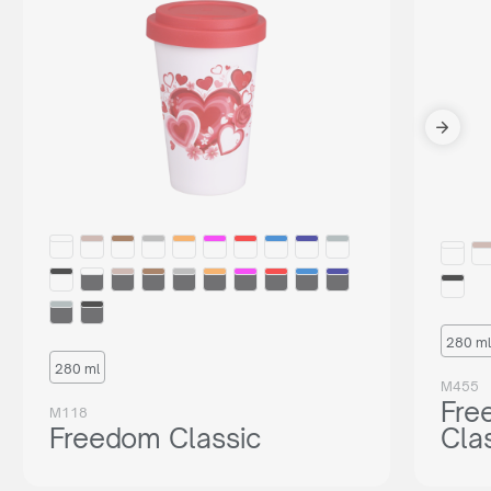
280 ml
280 ml
M455
Fre
M118
Freedom Classic
Cla