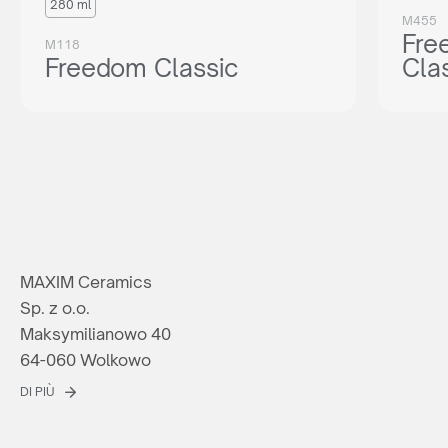
280 ml
M455
Fre
M118
Freedom Classic
Cla
MAXIM Ceramics
Sp. z o.o.
Maksymilianowo 40
64-060 Wolkowo
DI PIÙ