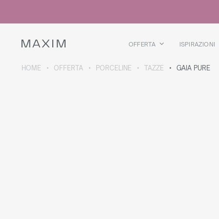
Tutti i prodotti
Bicchieri di vetro
Bicchieri
Bicchieri da liquore
OFFERTA
ISPIRAZIONI
Boccali per birra
Brocche
HOME
OFFERTA
PORCELINE
TAZZE
GAIA PURE
DETTAGLI COLLEZIONE
Galaxy
collection
Tutti i prodotti
Borraccia termica
Borracce termiche
Teiera termica
Borracce in plastica