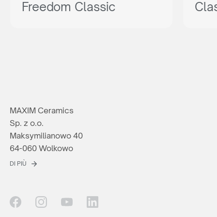
Freedom Classic
Cla
MAXIM Ceramics
Sp. z o.o.
Maksymilianowo 40
64-060 Wolkowo
DI PIÙ