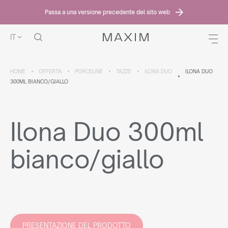
Passa a una versione precedente del sito web
IT
HOME
OFFERTA
PORCELINE
TAZZE
ILONA DUO
ILONA DUO
300ML BIANCO/GIALLO
Ilona Duo 300ml
bianco/giallo
PRESENTAZIONE DEL PRODOTTO