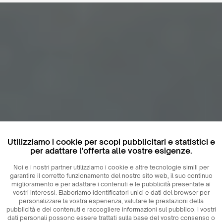
Utilizziamo i cookie per scopi pubblicitari e statistici e
per adattare l'offerta alle vostre esigenze.
Noi e i nostri partner utilizziamo i cookie e altre tecnologie simili per
garantire il corretto funzionamento del nostro sito web, il suo continuo
miglioramento e per adattare i contenuti e le pubblicità presentate ai
vostri interessi. Elaboriamo identificatori unici e dati del browser per
personalizzare la vostra esperienza, valutare le prestazioni della
pubblicità e dei contenuti e raccogliere informazioni sul pubblico. I vostri
dati personali possono essere trattati sulla base del vostro consenso o