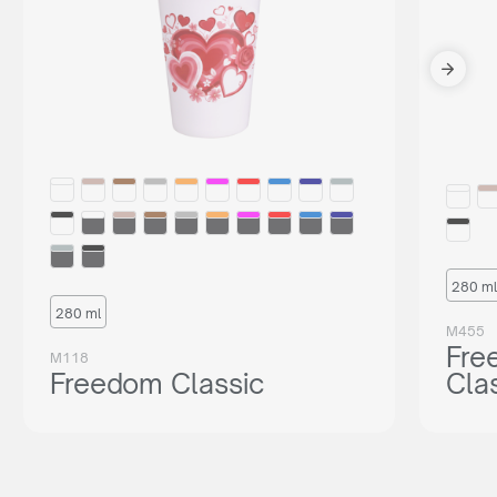
280 ml
280 ml
M455
Fre
M118
Freedom Classic
Cla