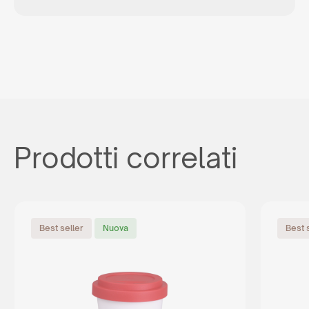
Prodotti correlati
Best seller
Nuova
Best 