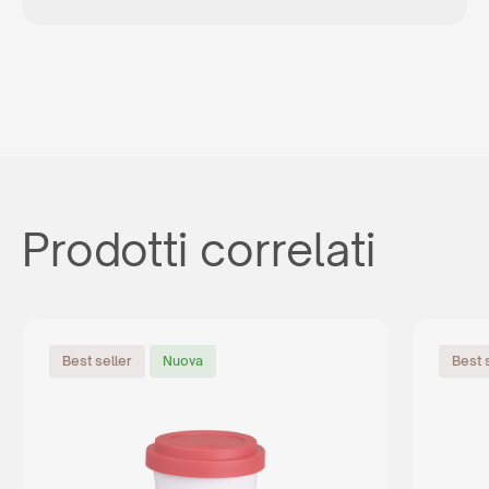
Prodotti correlati
Best seller
Nuova
Best 