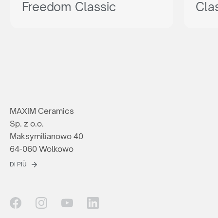
Freedom Classic
Cla
MAXIM Ceramics
Sp. z o.o.
Maksymilianowo 40
64-060 Wolkowo
DI PIÙ