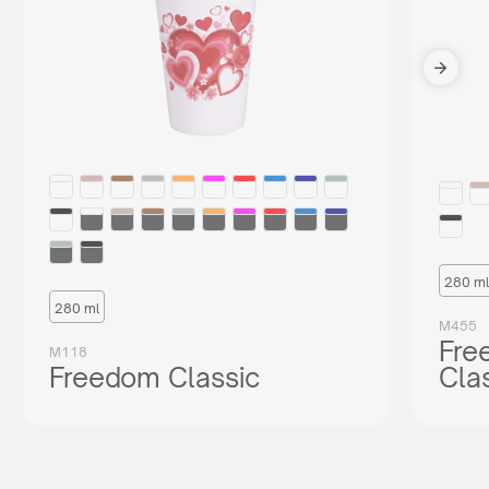
280 ml
280 ml
M455
Fre
M118
Freedom Classic
Cla