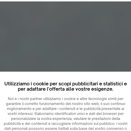
Utilizziamo i cookie per scopi pubblicitari e statistici e
per adattare l'offerta alle vostre esigenze.
Noi e i nostri partner utilizziamo i cookie e altre tecnologie simili per
garantire il corretto funzionamento del nostro sito web, il suo continuo
miglioramento e per adattare i contenuti e le pubblicità presentate ai
vostri interessi. Elaboriamo identificatori unici e dati del browser per
personalizzare la vostra esperienza, valutare le prestazioni della
pubblicità e dei contenuti e raccogliere informazioni sul pubblico. I vostri
dati personali possono essere trattati sulla base del vostro consenso o