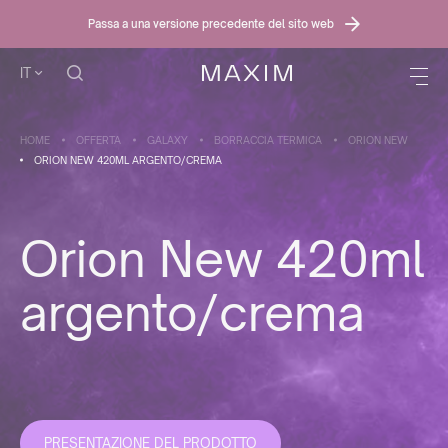
Passa a una versione precedente del sito web
IT
HOME
OFFERTA
GALAXY
BORRACCIA TERMICA
ORION NEW
ORION NEW 420ML ARGENTO/CREMA
Orion New 420ml
argento/crema
PRESENTAZIONE DEL PRODOTTO