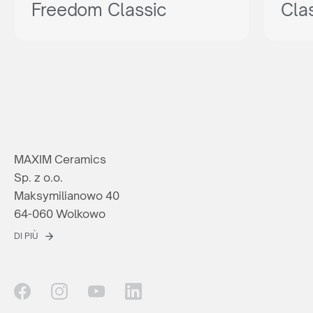
Freedom Classic
Cla
MAXIM Ceramics
Sp. z o.o.
Maksymilianowo 40
64-060 Wolkowo
DI PIÙ