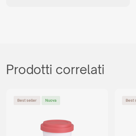
Prodotti correlati
Best seller
Nuova
Best 