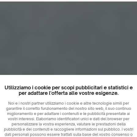
Utilizziamo i cookie per scopi pubblicitari e statistici e
per adattare l'offerta alle vostre esigenze.
Noi e i nostri partner utilizziamo i cookie e altre tecnologie simili per
garantire il corretto funzionamento del nostro sito web, il suo continuo
miglioramento e per adattare i contenuti e le pubblicità presentate ai
vostri interessi. Elaboriamo identificatori unici e dati del browser per
personalizzare la vostra esperienza, valutare le prestazioni della
pubblicità e dei contenuti e raccogliere informazioni sul pubblico. I vostri
dati personali possono essere trattati sulla base del vostro consenso o