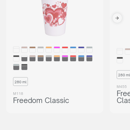
280 ml
280 ml
M455
Fre
M118
Freedom Classic
Cla