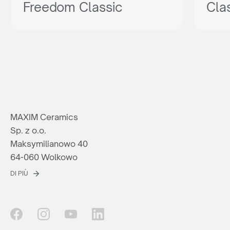
Freedom Classic
Cla
MAXIM Ceramics
Sp. z o.o.
Maksymilianowo 40
64-060 Wolkowo
DI PIÙ