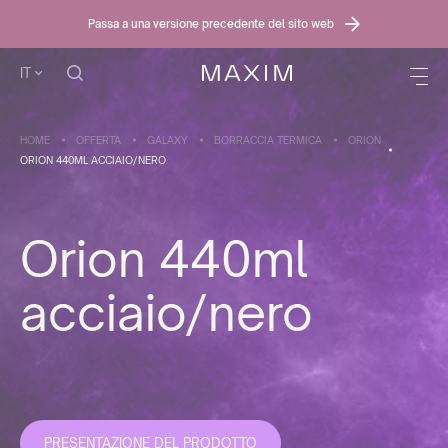
Passa a una versione precedente del sito web
IT
HOME
OFFERTA
GALAXY
BORRACCIA TERMICA
ORION
ORION 440ML ACCIAIO/NERO
Orion 440ml
acciaio/nero
PRESENTAZIONE DEL PRODOTTO