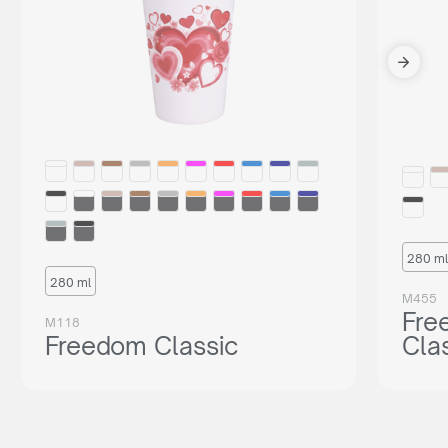
280 ml
280 ml
M455
Fre
M118
Freedom Classic
Cla