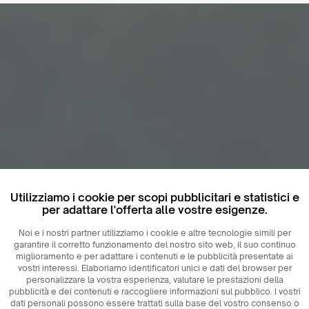
Utilizziamo i cookie per scopi pubblicitari e statistici e
per adattare l'offerta alle vostre esigenze.
Noi e i nostri partner utilizziamo i cookie e altre tecnologie simili per
garantire il corretto funzionamento del nostro sito web, il suo continuo
miglioramento e per adattare i contenuti e le pubblicità presentate ai
vostri interessi. Elaboriamo identificatori unici e dati del browser per
personalizzare la vostra esperienza, valutare le prestazioni della
pubblicità e dei contenuti e raccogliere informazioni sul pubblico. I vostri
dati personali possono essere trattati sulla base del vostro consenso o