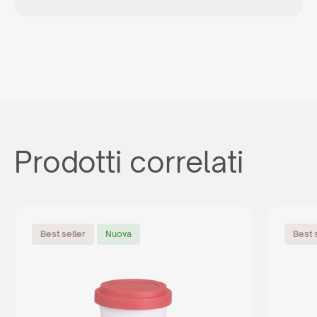
Prodotti correlati
Best seller
Nuova
Best 